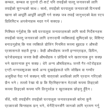
कम्बल, कम्बल वा पुरानो टी-शर्ट पनि तपाईंको पाल्तु जनावरको लागि
तपाईंको सुगन्धको साथ। साथै, तपाईंको घरपालुवा जनावरको दिनचर्या
खाना को आपूर्ति आपूर्ति आपूर्ति गर्न सक्छ जब तपाईं जानुभएको बेला स्टप
डिलिस्टिभ अपसेनाहरू मद्दत गर्न सक्दछ।
निश्चित गर्नुहोस् कि सबै घरपालुवा जनावरहरूको लागि साथै निर्देशनहरू
तपाईंको पाल्तु जनावरको लागि उत्तरदायी व्यक्तिलाई सुम्पिएको छ; विशिष्ट
बनाउनुहोस् कि यस व्यक्तिले डोजिंग नियमित रूपमा बुझ्दछ र औषधी
प्रशासनले सहजै हुन्छ। केही औषधीहरू जस्तै इन्नाप्राइल, डिपिन,
फ्रेसेडमाइड जस्ता केही औषधीहरू र छोडियो भने खतरनाक हुन सक्छ
भने खतरनाक हुन सक्छ। धेरै अन्य औषधिहरूs जस्तै गैर-स्टेरोइडल
एन्टी-भग्नावशूजका साथै अन्य दुखाईहरूले पनि जोखिम वा गम्भीर
असुविधा पैदा गर्न सक्छन् यदि यात्राको अवधिको लागि प्रदान गरिएको
छैन भने। तल्लो रेखा यो छ कि प्रिस्क्रिप्शन मेटाको रूपमा लिइएको
रूपमा लिइएको रूपमा पनि लिनुपर्दछ र खुराकहरू छोड्नु हुँदैन।
सँधै, यदि तपाईंसँग तपाईंको घरपालुवा जनावरहरूको बारेमा कुनै
प्रकारको चिन्ताहरू छन् भने, भेर्नेटियनसँगै जानको लागि भ्रमण गर्नु