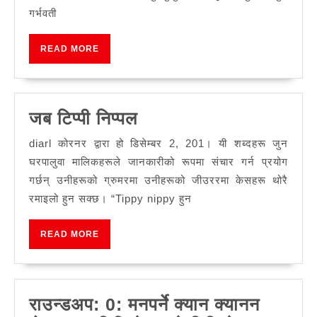
गर्भवती
READ
READ MORE
MORE
जब
जब टिप्पी निप्पल
टिप्पी
diarl कोरनर द्वारा हो डिसेम्बर 2, 201। यी शब्दहरू जुन
निप्पल
घरपालुवा मालिकहरूले जानकारीको रूपमा संचार गर्न प्रयोग
गर्छन् उनीहरूको ग्रुमरमा उनीहरूको जीउररमा केसहरू थोरै
रमाइलो हुन सक्छ। “Tippy nippy हुन
READ
READ MORE
MORE
राउन्डअप: 0: मनपर्ने क्यान क्यानन