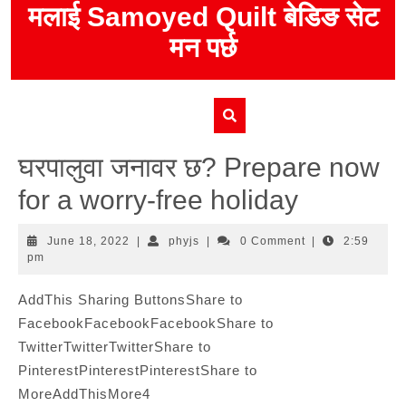
Skip
मलाई Samoyed Quilt बेडिङ सेट
to
मन पर्छ
content
घरपालुवा जनावर छ? Prepare now
for a worry-free holiday
June
phyjs
June 18, 2022
|
phyjs
|
0 Comment
|
2:59
18,
pm
2022
AddThis Sharing ButtonsShare to
FacebookFacebookFacebookShare to
TwitterTwitterTwitterShare to
PinterestPinterestPinterestShare to
MoreAddThisMore4