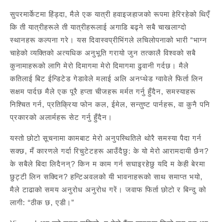
सुपरमार्केटमा हिंड्दा, मैले एक यात्री हवाइजहाजको रूपमा हेरिरहेको थिएँ
कि ती यात्रीहरूले ती यात्रीहरूलाई अगाडि बढ्ने सबै चाखलाग्दो
स्थानहरू कल्पना गरे। यस दिवास्वप्रीभिंगले लचिलोपनाको भारी “भाग्न
चाहेको व्यक्तिको अत्यधिक अनुभूति गरायो जुन तत्कालै विश्वको सबै
कुनामाहरूको लागि मेरो दिमागमा मेरो दिमागमा ढुवानी गर्दछ। मैले
कतिलाई बिट ईन्डिटेड गेडावेले मलाई अलि अनप्थेड ग्वावेले फिर्ता लिन
सक्षम पार्दछ मैले एक पूरै हप्ता चीजहरू मर्मत गर्नु हुँदैन, समस्याहरू
निश्चित गर्न, प्रतिक्रिया फोन कल, ईमेल, सन्तुष्ट पार्नहरू, वा कुनै पनि
प्रकारको अलार्महरू सेट गर्नु हुँदैन।
यस्तो छोटो सूचनामा कामबाट मेरो अनुपस्थितिले थोरै समस्या पैदा गर्न
सक्छ, मँ कारणले गर्दा रिचुटेटहरू आउँदैछु: के यो मेरो आरामदायी छैन?
के सबैले बिदा लिदैनन्? किन म काम गर्न सघाइरहेछु यदि म केही बेरमा
छुट्टी लिन सक्दिन? हन्टिअवलको यी भावनाहरूको साथ समाप्त भयो,
मैले टाढाको समय अनुरोध अनुरोध गरें। जवाफ फिर्ता छोटो र बिन्दु को
लागी: “ठीक छ, एडी।”