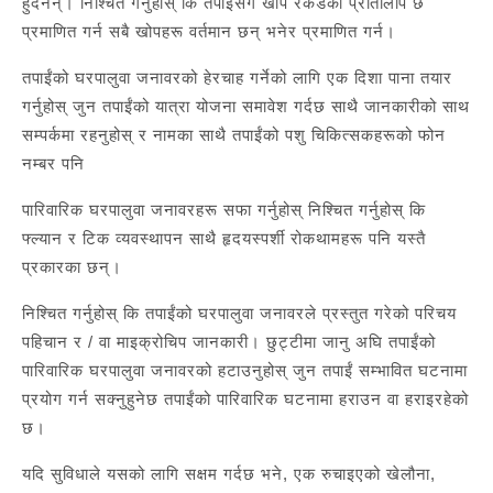
हुँदैनन्। निश्चित गर्नुहोस् कि तपाईंसँग खोप रेकर्डको प्रतिलिपि छ
प्रमाणित गर्न सबै खोपहरू वर्तमान छन् भनेर प्रमाणित गर्न।
तपाईंको घरपालुवा जनावरको हेरचाह गर्नेको लागि एक दिशा पाना तयार
गर्नुहोस् जुन तपाईंको यात्रा योजना समावेश गर्दछ साथै जानकारीको साथ
सम्पर्कमा रहनुहोस् र नामका साथै तपाईंको पशु चिकित्सकहरूको फोन
नम्बर पनि
पारिवारिक घरपालुवा जनावरहरू सफा गर्नुहोस् निश्चित गर्नुहोस् कि
फ्ल्यान र टिक व्यवस्थापन साथै हृदयस्पर्शी रोकथामहरू पनि यस्तै
प्रकारका छन्।
निश्चित गर्नुहोस् कि तपाईंको घरपालुवा जनावरले प्रस्तुत गरेको परिचय
पहिचान र / वा माइक्रोचिप जानकारी। छुट्टीमा जानु अघि तपाईंको
पारिवारिक घरपालुवा जनावरको हटाउनुहोस् जुन तपाईं सम्भावित घटनामा
प्रयोग गर्न सक्नुहुनेछ तपाईंको पारिवारिक घटनामा हराउन वा हराइरहेको
छ।
यदि सुविधाले यसको लागि सक्षम गर्दछ भने, एक रुचाइएको खेलौना,