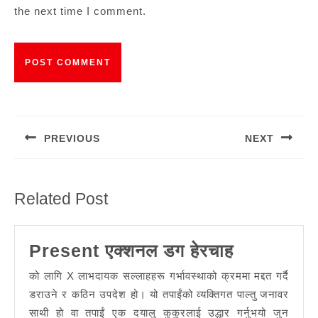
the next time I comment.
Post
navigation
PREVIOUS
NEXT
Previous
Next
post:
post:
Related Post
Present
Present एक्शनल डग हेरचाह
एक्शनल
को लागि X लाभदायक सल्लाहहरू गर्भावस्थाको क्रममा मद्दत गर्दै
डग
डराउने र कठिन उपदेश हो। यो तपाईंको व्यक्तिगत पाल्तु जनावर
हेरचाह
साथी हो वा तपाईं एक दयालु कुकुरलाई उद्धार गर्नुभयो जुन