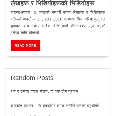
राउन्डअ
लेखहरू र भिडियोहरूको भिडियोहरू
0:
राउन्डअपहरू: 0: हप्ताको मनपर्ने क्यान लेखहरू र भिडियोहरू
मनपर्ने
पछिल्लो अक्टोबर 2 ,, 201 2016 मा अद्यावधिक गरियो कुकुरले
क्यान
चुहावट बन्द गर्दछ हार्दिक देखि हामी शीतलबक्स सुरु भएको
हेर्नका लागि शोकको
क्यानन
लेखहरू
READ
READ MORE
र
MORE
भिडियोह
भिडियोह
Random Posts
रफ र टम्बल क्यान सैलन: यो एक टीम प्रयास
शब्दहीन बुधवार – के तपाईंलाई लाग्छ सचीले उसको हड्डीको