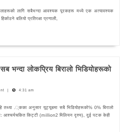
बिरालो
िरालाहरूको लागि सबैभन्दा आवश्यक पूरकहरू मध्ये एक अत्यावश्यक
प्रोबियोटिक्स
र्काउने बलियो प्रतिरक्षा प्रणाली,
ा सब भन्दा लोकप्रिय बिरालो भिडियोहरूको
ent
|
4:31 am
ेहि तथ्या .्कका अनुसार यूट्यूबमा सबै भिडियोहरूको% 0% बिरालो
भयो: आश्चर्यचकित किट्टी (million2 मिलियन दृश्य), दुई पटक केही