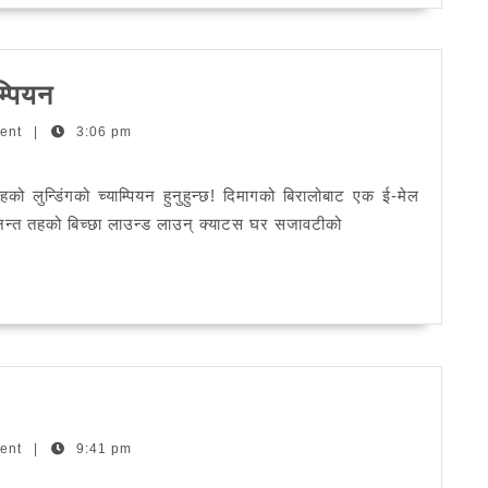
र
पित्तीहरू
अनन्त
्पियन
छैनन्
तहको
ent
|
3:06 pm
स्क्रूचर
लउन्ज
ो लुन्डिंगको च्याम्पियन हुनुहुन्छ! दिमागको बिरालोबाट एक ई-मेल
च्याम्पियन
 अनन्त तहको बिच्छा लाउन्ड लाउन् क्याटस घर सजावटीको
ent
|
9:41 pm