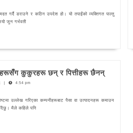
चाह
्दत गर्दै डराउने र कठिन उपदेश हो। यो तपाईंको व्यक्तिगत पाल्तु
भयो जुन गर्भवती
शीर्ष
ूसँग कुकुरहरू छन् र पित्तीहरू छैनन्
1
t
|
4:54 pm
poss
कारणहरू
पोष्टमा उल्लेख गरिएका कम्पनीहरूबाट पैसा वा उत्पादनहरू कमाउन
किन
ाँदैछु। मैले कहिले पनि
पुरुषहरूस
कुकुरहरू
छन्