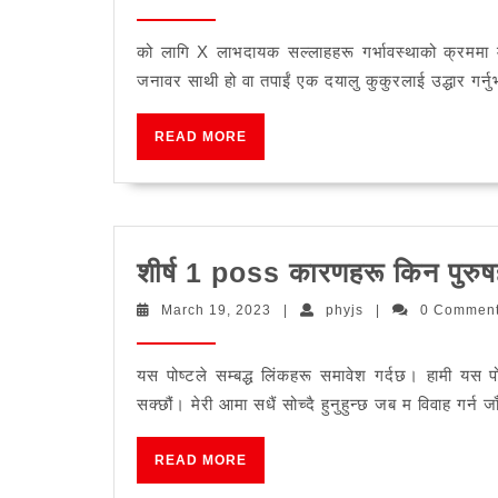
डग
16,
अफ
2023
हेर
वाईअब
को लागि X लाभदायक सल्लाहहरू गर्भावस्थाको क्रममा मद
जनावर साथी हो वा तपाईं एक दयालु कुकुरलाई उद्धार गर्नु
READ
READ MORE
MORE
शीर्ष 1 poss कारणहरू किन पुरुषहर
March
phyjs
March 19, 2023
|
phyjs
|
0 Commen
19,
2023
यस पोष्टले सम्बद्ध लिंकहरू समावेश गर्दछ। हामी यस 
सक्छौं। मेरी आमा सधैं सोच्दै हुनुहुन्छ जब म विवाह गर्न ज
READ
READ MORE
MORE