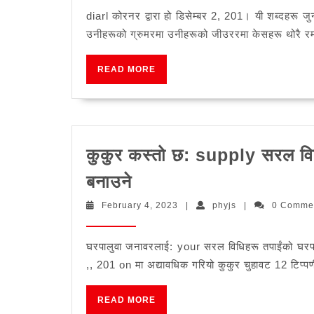
diarl कोरनर द्वारा हो डिसेम्बर 2, 201। यी शब्दहरू जु
उनीहरूको ग्रुमरमा उनीहरूको जीउररमा केसहरू थोरै 
READ
READ MORE
MORE
कुकुर कस्तो छ: supply सरल विध
कुकुर
बनाउने
कस्तो
February
phyjs
February 4, 2023
|
phyjs
|
0 Comme
छ:
4,
2023
supply
घरपालुवा जनावरलाई: your सरल विधिहरू तपाईंको घरपा
सरल
,, 201 on मा अद्यावधिक गरियो कुकुर चुहावट 12 टिप्प
विधिहरू
तपाईंको
READ
READ MORE
MORE