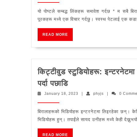
2023
यो पोष्टले सम्बद्ध लिंकहरू समावेश गर्दछ * म सबै ब
पूरकहरू मध्ये एक विचार गर्दछु। स्वस्थ पेटलाई एक कडा हि
READ
READ MORE
MORE
किट्टीवुड स्टुडियोहरू: इन्टरनेटम
किट्टीवुड
पर्दा पछाडि
स्टुडियोहरू:
January
phyjs
January 18, 2023
|
phyjs
|
0 Comm
इन्टरनेटमा
18,
2023
सब
बिरालाहरूको भिडियोहरू इन्टरनेटमा लिइरहेका छन्। क
भन्दा
भिडियोहरू हुन्। तपाईंले सायद उनीहरू मध्ये केही देख्नु
लोकप्रिय
बिरालो
READ
READ MORE