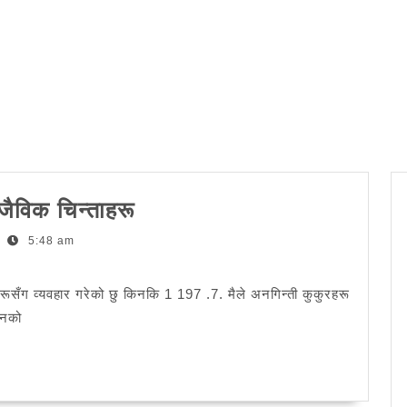
डराउने-
जैविक चिन्ताहरू
कम
5:48 am
वा
स्कार्स-
ूसँग व्यवहार गरेको छु किनकि 1 197 .7. मैले अनगिन्ती कुकुरहरू
कम:
ानको
ठुलोले
जैविक
चिन्ताहरू