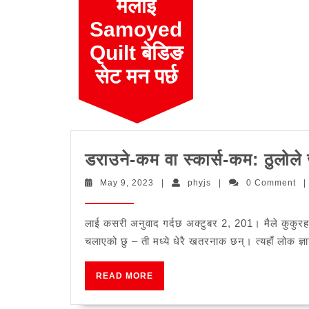
मलाई
Skip
to
Samoyed
content
Quilt बेडिङ
सेट मन पर्छ
डराउने-कम वा स्कार्स-कम: ठुलोले 
May
phyjs
May 9, 2023
|
phyjs
|
0 Comment
|
9,
2023
लाई कसरी अनुवाद गर्दछ अक्टुबर 2, 201। मैले कुकुरहर
चलाएको छु – ती मध्ये धेरै खतरनाक छन्। त्यहाँ लोक ज्ञ
READ
READ MORE
MORE