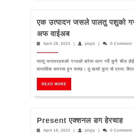
एक उत्पादन जसले पालतु पशुको गन
एक
अफ वाईअब
उत्पादन
April
phyjs
April 28, 2023
|
phyjs
|
0 Comment
जसले
28,
2023
पालतु
पाल्तु जनावरहरूको गन्धको बारेमा ब्लग गर्दै कुनै चीज 
पशुको
वास्तविक समस्या हुन सक्छ। दुःखको कुरा यो प्राय: बिरा
गन्ध
हटाउनको
READ
READ MORE
MORE
लागि
काम
गर्दछ
Pr
Present एक्शनल डग हेरचाह
–
एक्
मूत्र
April
phyjs
April 16, 2023
|
phyjs
|
0 Comment