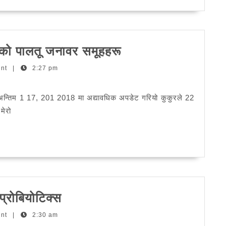
कसैलाई
एको पालतू जनावर समूहहरू
खुला
ent
|
2:27 pm
पत्र
हराएको
ो अन्तिम 1 17, 201 2018 मा अद्यावधिक अपडेट गरियो कुकुरले 22
र
मेरो
हराएको
पालतू
जनावर
समूहहरू
समीक्षा:
 प्रोबियोटिक्स
ज्याक्सन
ent
|
2:30 am
ग्यालेक्सी