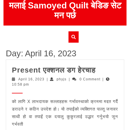
Skip
मलाई Samoyed Quilt बेडिङ सेट
to
मन पर्छ
content
Day:
April 16, 2023
Present
Present एक्शनल डग हेरचाह
एक्शनल
April
phyjs
April 16, 2023
|
phyjs
|
0 Comment
|
16,
10:58 pm
डग
2023
हेरचाह
को लागि X लाभदायक सल्लाहहरू गर्भावस्थाको क्रममा मद्दत गर्दै
डराउने र कठिन उपदेश हो। यो तपाईंको व्यक्तिगत पाल्तु जनावर
साथी हो वा तपाईं एक दयालु कुकुरलाई उद्धार गर्नुभयो जुन
गर्भवती