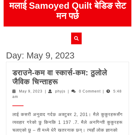
Skip
मलाई Samoyed Quilt बेडिङ सेट
to
मन पर्छ
content
Day:
May 9, 2023
डराउने-कम वा स्कार्स-कम: ठुलोले
डराउने-
जैविक चिन्ताहरू
कम
May
phyjs
May 9, 2023
|
phyjs
|
0 Comment
|
5:48
9,
am
वा
2023
स्कार्स-
लाई कसरी अनुवाद गर्दछ अक्टुबर 2, 201। मैले कुकुरहरूसँग
कम:
व्यवहार गरेको छु किनकि 1 197 .7. मैले अनगिन्ती कुकुरहरू
ठुलोले
चलाएको छु – ती मध्ये धेरै खतरनाक छन्। त्यहाँ लोक ज्ञानको