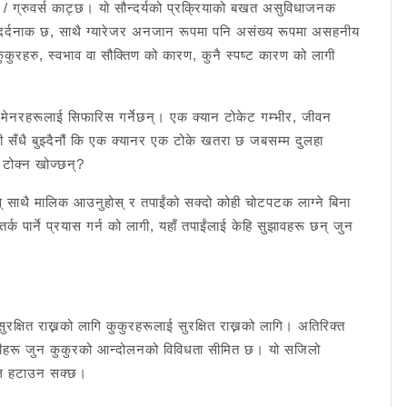
र / ग्रुवर्स काट्छ। यो सौन्दर्यको प्रक्रियाको बखत असुविधाजनक
र्दनाक छ, साथै ग्यारेजर अनजान रूपमा पनि असंख्य रूपमा असहनीय
 कुकुरहरु, स्वभाव वा सौक्तिण को कारण, कुनै स्पष्ट कारण को लागी
रमेनरहरूलाई सिफारिस गर्नेछन्। एक क्यान टोकेट गम्भीर, जीवन
ामी सँधै बुझ्दैनौं कि एक क्यानर एक टोके खतरा छ जबसम्म दुलहा
ू टोक्न खोज्छन्?
होस् साथै मालिक आउनुहोस् र तपाईंको सक्दो कोही चोटपटक लाग्ने बिना
क पार्ने प्रयास गर्न को लागी, यहाँ तपाईंलाई केहि सुझावहरू छन् जुन
क्षित राख्नको लागि कुकुरहरूलाई सुरक्षित राख्नको लागि। अतिरिक्त
ारेन्टीहरू जुन कुकुरको आन्दोलनको विविधता सीमित छ। यो सजिलो
कुल हटाउन सक्छ।