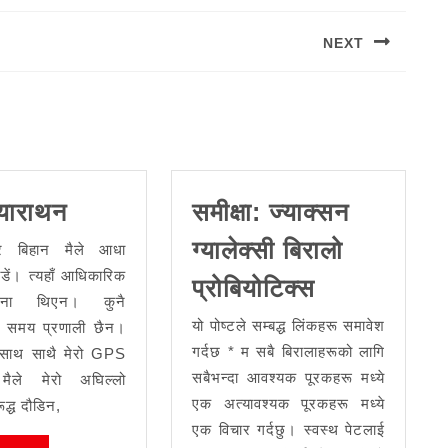
NEXT
Next
post:
आधा
्याराथन
समीक्षा: ज्याक्सन
म्याराथन
ग्यालेक्सी बिरालो
र बिहान मैले आधा
ौडें। त्यहाँ आधिकारिक
समीक्षा:
प्रोबियोटिक्स
ना थिएन। कुनै
ज्याक्सन
यो पोष्टले सम्बद्ध लिंकहरू समावेश
 समय प्रणाली छैन।
ग्यालेक्सी
गर्दछ * म सबै बिरालाहरूको लागि
 साथ साथै मेरो GPS
बिरालो
सबैभन्दा आवश्यक पूरकहरू मध्ये
्। मैले मेरो अघिल्लो
प्रोबियोटिक्स
एक अत्यावश्यक पूरकहरू मध्ये
द्ध दौडिन,
एक विचार गर्दछु। स्वस्थ पेटलाई