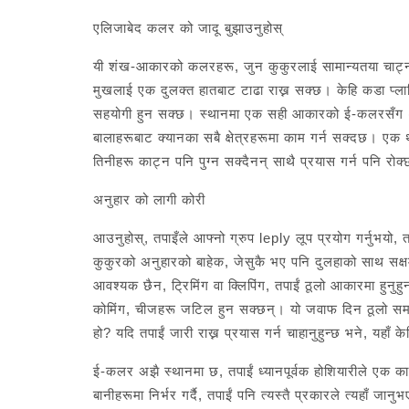
एलिजाबेद कलर को जादू बुझाउनुहोस्
यी शंख-आकारको कलरहरू, जुन कुकुरलाई सामान्यतया चाट्न
मुखलाई एक दुलक्त हातबाट टाढा राख्न सक्छ। केहि कडा प्लास
सहयोगी हुन सक्छ। स्थानमा एक सही आकारको ई-कलरसँग (एउ
बालाहरूबाट क्यानका सबै क्षेत्रहरूमा काम गर्न सक्दछ। एक 
तिनीहरू काट्न पनि पुग्न सक्दैनन् साथै प्रयास गर्न पनि रोक
अनुहार को लागी कोरी
आउनुहोस्, तपाइँले आफ्नो ग्रुप leply लूप प्रयोग गर्नुभयो,
कुकुरको अनुहारको बाहेक, जेसुकै भए पनि दुलहाको साथ स
आवश्यक छैन, ट्रिमिंग वा क्लिपिंग, तपाईं ठूलो आकारमा हुनुह
कोमिंग, चीजहरू जटिल हुन सक्छन्। यो जवाफ दिन ठूलो समय हो;
हो? यदि तपाईं जारी राख्न प्रयास गर्न चाहानुहुन्छ भने, यहाँ क
ई-कलर अझै स्थानमा छ, तपाईं ध्यानपूर्वक होशियारीले एक क
बानीहरूमा निर्भर गर्दै, तपाईं पनि त्यस्तै प्रकारले त्यहाँ जा