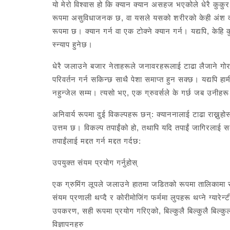
यो मेरो विश्वास हो कि क्यान क्यान असहज भएकोले धेरै कुकु
रूपमा असुविधाजनक छ, वा यसले यसको शरीरको केही अंश द
रूपमा छ। क्यान गर्न वा एक टोक्ने क्यान गर्न। यद्यपि, केहि
स्न्याप हुनेछ।
धेरै जलाउने बजार नेताहरूले जनावरहरूलाई टाढा लैजाने गो
परिवर्तन गर्न सकिन्छ साथै पेशा समाप्त हुन सक्छ। यद्यपि ह
नहुन्जेल सम्म। त्यसो भए, एक ग्रुवर्सले के गर्छ जब उनीहर
अनिवार्य रूपमा दुई विकल्पहरू छन्: क्याननालाई टाढा राख्नु
उत्तम छ। विकल्प तपाईंको हो, तथापि यदि तपाईं जागिरलाई सतर्
तपाईंलाई मद्दत गर्न मद्दत गर्दछ:
उपयुक्त संयम प्रयोग गर्नुहोस्
एक ग्रुमिंग लूपले जलाउने हातमा जडितको रूपमा तालिकामा सुर
संयम प्रणाली थप्दै र कोरीमोजिंग फर्ममा लुपहरू थप्ने ग्य
उपकरण, सही रूपमा प्रयोग गरिएको, बिल्कुलै बिल्कुलै बिल्
विज्ञापनहरु