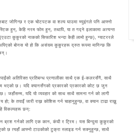
बाट जोगिन्छ र एक चोटपटक वा शल्य घाउमा च्युइंगले पनि आफ्नो
्टिक हुन्, केहि नरम फोम हुन्, तथापि, या त गद्ने इलाकामा अत्यन्त
टा कुकुरको नाकको सिफारिश भन्दा केही लामो हुन्छ), ग्याटररले
थपिएको बोनस यो हो कि असंख्य कुकुरहरू द्रुत रूपमा मानिन्छ कि
्छन्।
 तपाईंको अतिरिक्त प्रतिबन्ध प्रणालीका साथै एक ई-कलरसँगै, साथै
क्षम भएको छ। यदि क्यानसँगको प्रकारको प्रकारको कोट छ जुन
ुन्छ। जहाँसम्म, यदि यो व्यवहार को साथ साथै सामना गर्न को लागी
 के तपाइँ जारी राख्न कोशिस गर्न चाहानुहुन्छ, वा क्यान टाढा राख्नु
ेहि विकल्पहरू छन्:
ान ब्रश गर्नको लागि एक कान, कंघी र ट्रिम। यस बिन्दुमा कुकुरको
नुभएको छ त्यहाँ आफ्नो टाउकोको टुक्रा स्लाइड गर्न सक्नुहुन्छ, साथै