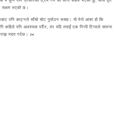
 म कुनै पनि प्रकारको ट्रिम गर्न को लागी सक्षम भएको छु, साथै पूर्ण
र्न सक्षम भएको छ।
नानाबाट पनि काट्नले साँचो चोट पुर्याउन सक्छ। यो मेरो आशा हो कि
गि कहिले पनि आवश्यक पर्दैन, तर यदि तपाइँ एक निप्पी टिप्पाले सामना
राख्न मद्दत गर्दछ। ✂️