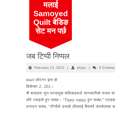
Skip
मलाई
to
Samoyed
content
Quilt बेडिङ
सेट मन पर्छ
जब टिप्पी निप्पल
February
phyjs
February 13, 2023
|
phyjs
|
0 Comme
13,
2023
diarl कोरनर द्वारा हो
डिसेम्बर 2, 201।
यी शब्दहरू जुन घरपालुवा मालिकहरूले जानकारीको रूपमा सं
थोरै रमाइलो हुन सक्छ। “Tippy nippy हुन सक्छ,” ग्राहकले
लगाउन सक्छ, “टीप्पीले उसको दाँतलाई बिस्तारै सतर्कताका स