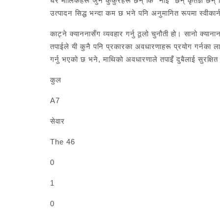
धेरै मालिकहरू जुन कुकुरहरू छन् कि “नाइ” छन् कृतज्ञ छन् कि
उत्पादन सिद्ध भन्दा कम छ भने पनि अनुमानित रूपमा स्वीका
काट्ने क्याननासँग व्यवहार गर्नु ठूलो चुनौती हो। सानो क्या
तपाईले यी कुनै पनि प्रकारका अवधारणाहरू प्रयोग गर्नका ला
गर्नु भएको छ भने, माथिको अवधारणाले तपाइँ दुबैलाई सुरक्षित 
कुल
A7
सेवार
The 46
0
1
0