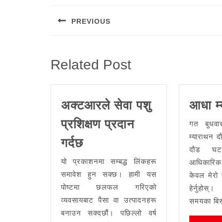
navigation
PREVIOUS
Previous
post:
Related Post
अक्टआरले सेवा पशु
आधा म
प्रशिक्षण प्रदान
गत बुधवा
अक्टआरले
म्याराथन द
गर्दछ
दौड घट
सेवा
यो प्रकाशनमा सम्बद्ध लिंकहरू
आधिकारिक
पशु
समावेश हुन सक्छ। हामी यस
केवल मेरो
प्रशिक्षण
पोष्टमा छलफल गरिएको
हेर्नुहोस
प्रदान
व्यवसायबाट पैसा वा उत्पादनहरू
समयका बिरू
गर्दछ
बनाउन सक्दछौं। पछिल्लो वर्ष