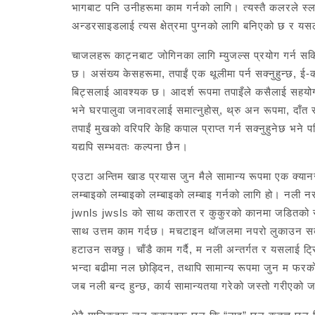
भागबाट पनि उनीहरूमा काम गर्नको लागि। त्यस्तै कलरले स्लाइड
अन्डरसाइडलाई त्यस क्षेत्रमा पुग्नको लागि बनिएको छ र यस
चाजलहरू काट्नबाट जोगिनका लागि म्युजल्स प्रयोग गर्न सक
छ। असंख्य केसहरूमा, तपाईं एक थूलीमा पर्न सक्नुहुन्
बिट्सलाई आवश्यक छ। आदर्श रूपमा तपाइँले कसैलाई सहयोग पुर्
भने घरपालुवा जनावरलाई समात्नुहोस्, थ्रु अन रूपमा, दाँत स
तपाईं मुखको वरिपरि केहि कपाल प्राप्त गर्न सक्नुहुनेछ भने
यद्यपि सम्भवतः कल्पना छैन।
एउटा अन्तिम खाड प्रयास जुन मैले सामान्य रूपमा एक क्यानर 
लम्बाइको लम्बाइको लम्बाइको लम्बाइ गर्नको लागि हो। नली न
jwnls jwsls को साथ कतारत र कुकुरको कानमा जडितको स
साथ उत्तम काम गर्दछ। मचटाइन थॉजलमा नपरो लुकाउन सक्छु
हटाउन सक्छु। चाँडै काम गर्दै, म नली अन्तर्गत र यसलाई 
भन्दा बढीमा नल छोड्दिन, तथापि सामान्य रूपमा जुन म फरक
जब नली बन्द हुन्छ, कार्य सामान्यतया गरेको जस्तो गरीएको