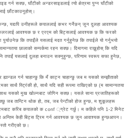
 गर्न सक्छ, घाँटीको अन्डरसाइडलाई त्यो क्षेत्रमा पुग्न घाँटीको
लाई छाँटकाउनुहोस्।
िन्छ, यद्यपि उनीहरूले कपाललाई कभर गर्नेछन् जुन दुलहा आवश्यक
छ, ई-कलरलाई आवश्यक छ र एरएम को बिट्सलाई आवश्यक छ कि फरको
याउनेछ कि तपाइँले यसलाई मद्दत गर्नुहुनेछ कि तपाईले यो गर्नुभयो
ामान्यतया छालाको सम्पर्कमा रहन सक्छ। दिमागमा राख्नुहोस् कि यदि
 पनि तपाईं यसलाई दुलहा बनाउन सक्नुहुन्छ, परिणाम स्वरूप सफा हुनेछ,
ह्यान्डल गर्न चाहान्छु कि मँ काट्न चाहान्छु जब म यसको सम्झौताको
रमका साथै स्ट्रिंकी हो, साथै यदि सही रूपमा राखिएको छ (म सामान्यतया
ाथ यसको मुख खोल्नबाट जोगिन सक्छ। यसले साना प्रजातिहरूको
 जब तान्टिन थोक हो, तब, जब पेन्टीको होज हुन्छ, म शुकूलहरू
ट्रिमबाट करिब कपालको क conf ्ग्रेट गर्छु। म कहिले पनि 1-2 मिनेट
ो अन्तिम केही बिट्स ट्रिम गर्न आवश्यक छ जुन आवाश्यक हुन्छआपन।
 जस्तो गरीएको छ।