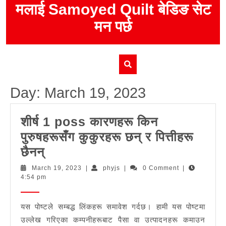
Skip
मलाई Samoyed Quilt बेडिङ सेट
to
मन पर्छ
content
Day:
March 19, 2023
शीर्ष 1 poss कारणहरू किन
पुरुषहरूसँग कुकुरहरू छन् र पित्तीहरू
शीर्ष
छैनन्
1
March
phyjs
March 19, 2023
|
phyjs
|
0 Comment
|
19,
4:54 pm
poss
2023
कारणहरू
यस पोष्टले सम्बद्ध लिंकहरू समावेश गर्दछ। हामी यस पोष्टमा
किन
उल्लेख गरिएका कम्पनीहरूबाट पैसा वा उत्पादनहरू कमाउन