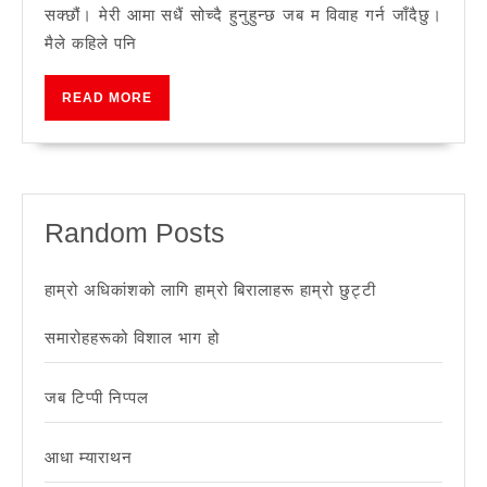
पुरुषहरूसँग
सक्छौं। मेरी आमा सधैं सोच्दै हुनुहुन्छ जब म विवाह गर्न जाँदैछु।
कुकुरहरू
मैले कहिले पनि
छन्
र
READ
READ MORE
MORE
पित्तीहरू
छैनन्
Random Posts
हाम्रो अधिकांशको लागि हाम्रो बिरालाहरू हाम्रो छुट्टी
समारोहहरूको विशाल भाग हो
जब टिप्पी निप्पल
आधा म्याराथन