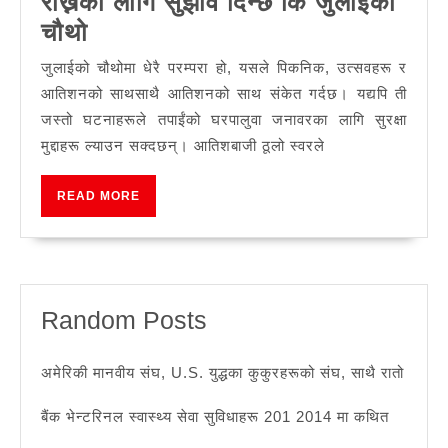
राख्नका लागि सुझाव दिन्छ कि जुलाईको
एभमाले
चौथो
जनावरहरूलाई
जुलाईको चौथोमा धेरै परम्परा हो, यसले पिकनिक, उत्सवहरू र
जोखिममा
आतिशनको साथसाथै आतिशनको साथ संकेत गर्दछ। यद्यपि ती
राख्नका
जस्तो घटनाहरूले तपाईंको घरपालुवा जनावरका लागि सुरक्षा
मुद्दाहरू ल्याउन सक्दछन्। आतिशबाजी ठूलो स्वरले
लागि
सुझाव
READ
READ MORE
दिन्छ
MORE
कि
जुलाईको
चौथो
Random Posts
अमेरिकी मानवीय संघ, U.S. युद्धका कुकुरहरूको संघ, साथै रातो
बैंक भेन्टरिनल स्वास्थ्य सेवा सुविधाहरू 201 2014 मा कथित