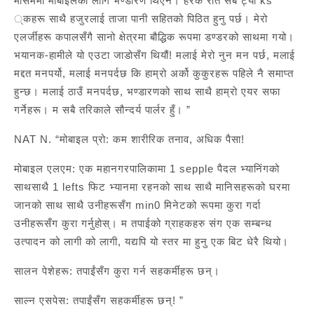
मौसममा मोबाइलको लागि भण्डारण थिएन। हरेक रात सबै ट्या ks
्कहरू साथै हजुरलाई ताजा पानी सहितको पिठित हुनु पर्छ। मेरो
एलर्जीहरू कपालसँगै सानो क्षेत्रमा बौद्धिक रूपमा डण्डरको साथमा गयो।
भयानक-हामीले यो एउटा जाडोसँग थियौं! मलाई मेरो नुन मन पर्छ, मलाई
मद्दत मनपर्यो, मलाई मनपर्दछ कि हाम्रो अर्को कुकुरहरू पहिले नै समाप्त
हुन्छ। मलाई ठाउँ मनपर्दछ, भण्डारणको साथ साथै हाम्रो एयर सफा
गर्नेहरू। म सबै तरिकाले सौन्दर्य पार्लर हुँ। ”
NAT N. “मोबाइल प्रो: कम शारीरिक तनाव, अधिक पैसा!
मोबाइल एलएम: एक महानगरपालिकामा 1 sepple पैदल भ्यानिंगको
साथसाथै 1 lefts फिट भ्यानमा रहनको साथ साथै मानिसहरूको घरमा
जानको साथ साथै उनीहरूसँग min0 मिनेटको रूपमा कुरा गर्दा
उनीहरूसँग कुरा गर्नुहोस्। म तपाईको ग्राहकहरु संग एक सम्बन्ध
उत्पादन को लागी को लागी, यद्यपि यो स्तर मा हुनु एक बिट धेरै थियो।
सालन पेशेहरू: तपाईंसँग कुरा गर्न सहकर्मीहरू छन्।
साल्न एसपेस: तपाईंसँग सहकर्मीहरू छन्! ”