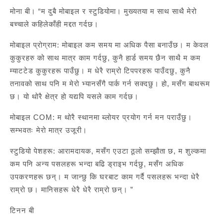
मोना बी। “म दुबै मोबाइल र स्टुडियोमा। मुख्यतया म साथ साथै मेरो
बच्चाले कहिलेकाँही मद्दत गर्दछ।
मोबाइल प्रोग्राम: मोबाइल कम समय मा अधिक पैसा बनाउँछ। म केवल
कुकुरहरु को साथ मात्र काम गर्दछु, कुनै हार्ड समय छैन साथै म कम
म्याटटेड कुकुरहरू पाउँछु। म धेरै राम्रो टिपपरहरू पाउँदछु, कुनै
तनावको साथ पनि म मेरो भ्यानसँगै पार्क गर्न सक्दछु। हो, मसँग बाथरूम
छ। यो थोरै क्षेत्र हो यद्यपि यसले काम गर्दछ।
मोबाइल COM: म थोरै स्थानमा ब्लोयर प्रयोग गर्न मन पराउँछु।
सम्भवतः मेरो मात्र उजूरी।
स्टुडियो पेशहरू: आरामदायक, मसँग एउटा ठूलो सम्झौता छ, म शुल्कमा
कम पनि अन्य पसलहरू भन्दा बढि ड्राइभ गर्दछु, मसँग अधिक
उपकरणहरू छन्। म जान्छु कि घरबाट काम गर्दै पसलहरू भन्दा धेरै
राम्रो छ। मानिसहरू धेरै धेरै राम्रो छन्। ”
टिनन बी