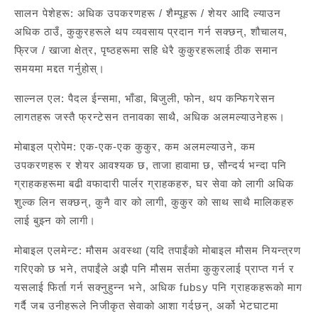
सालन पेशेहरू: अधिक उपकरणहरू / शैम्पूहरू / शेयर आदि ल्याउन
अधिक ठाउँ, कुकुरहरूले थप व्यवसाय प्रदान गर्न सक्छन्, शौचालय,
फ्रिज / खाजा क्षेत्र, पृष्ठहरूमा सहि धेरै कुकुरहरूलाई ठीक समान
समयमा मद्दत गर्नुहोस्।
साल्नल एल: पैदल ईन्समा, भाँडा, बिजुली, फोन, थप कन्फिगरेसन
लागतहरू जस्तै फ्रन्टेसन तनावका साथै, अधिक अलमल्याउनेहरू।
मोबाइल प्रोपेम: एक-एक-एक कुकुर, कम अलमल्याउने, कम
उपकरणहरू र शेयर आवश्यक छ, ताजा हावामा छ, सौन्दर्य भन्दा पनि
ग्राहकहरूमा बढी वफादारी पार्लर ग्राहकहरु, घर सेवा को लागी अधिक
शुल्क लिन सक्छन्, कुनै वार को लागी, कुकुर को साथ साथै मालिकहरु
लाई बुझ्न को लागी।
मोबाइल एलमेन्ट: मौसम अवस्था (यदि तपाईंको मोबाइल मौसम नियन्त्रण
गरिएको छ भने, तपाईंले अझै पनि मौसम सर्तमा कुकुरलाई प्राप्त गर्न र
यसलाई फिर्ता गर्न सक्नुहुन्न भने, अधिक fubsy पनि ग्राहकहरूको माग
गर्दै जब उनीहरूले निजीकृत सेवाको आशा गर्दछन्, अर्को भेटघाटमा