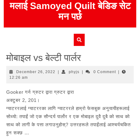
Skip
मलाई Samoyed Quilt बेडिङ सेट
to
मन पर्छ
content
मोबाइल vs बेल्टी पार्लर
December
phyjs
December 26, 2022
|
phyjs
|
0 Comment
|
26,
12:26 am
2022
Gooker गर्न ग्रुटर द्वारा ग्रुटर द्वारा
अक्टुबर 2, 201।
ग्याटररलाई ग्याटररका लागि ग्याटररले हाम्रो फेसबुक अनुयायीहरूलाई
सोध्यो: तपाईं जो एक सौन्दर्य पार्लोर र एक मोबाइल दुवै दुबै को साथ को
साथ को लागी के पत्ता लगाउनुहोस्? उत्तरहरूले तपाईंलाई आश्चर्यचकित
हुन सक्छ …